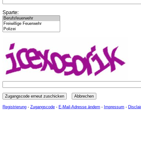
Sparte:
Zugangscode erneut zuschicken
Abbrechen
Registrierung
-
Zugangscode
-
E-Mail-Adresse ändern
-
Impressum
-
Discla